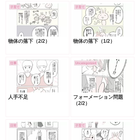
子育て
子育て
物体の落下（2/2）
物体の落下（1/2）
仕事
Uncategorized
人手不足
フォーメーション問題
（2/2）
日常
子育て