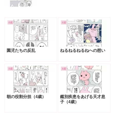
4歳
4歳
園児たちの反乱
ねるねるねるねへの想い
4歳
4歳
朝の役割分担（4歳）
鑑別疾患をあげる天才息
子（4歳）