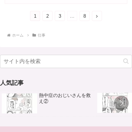
1
2
3
…
8
ホーム
仕事
人気記事
熱中症のおじいさんを救
え②