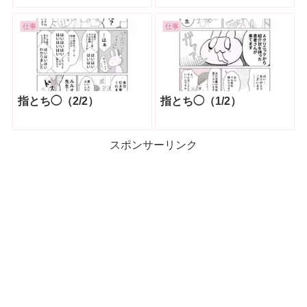
仕事
仕事
指とち◯（2/2）
指とち◯（1/2）
スポンサーリンク