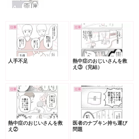
仕事
仕事
人手不足
熱中症のおじいさんを救
え③（完結）
仕事
仕事
熱中症のおじいさんを救
医者のナプキン持ち運び
え②
問題